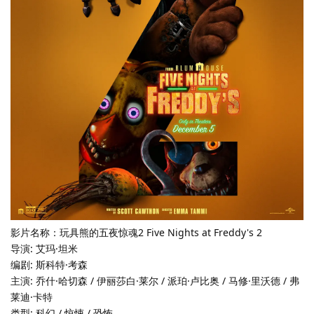
影片名称：玩具熊的五夜惊魂2 Five Nights at Freddy's 2
导演: 艾玛·坦米
编剧: 斯科特·考森
主演: 乔什·哈切森 / 伊丽莎白·莱尔 / 派珀·卢比奥 / 马修·里沃德 / 弗
莱迪·卡特
类型: 科幻 / 惊悚 / 恐怖