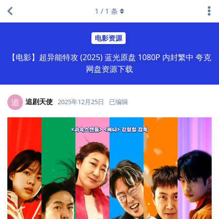
1
/
1
条
电影资源
【电影】超异能特攻 (2025) 蓝光原盘 1080P 内封繁中 夸克
网盘资源下载
追剧天使
追
2025年12月25日
已编辑