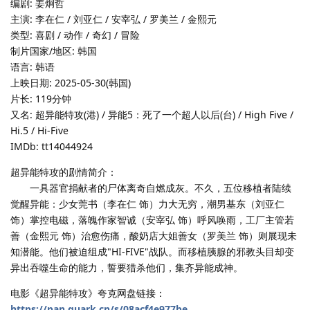
编剧: 姜炯哲
主演: 李在仁 / 刘亚仁 / 安宰弘 / 罗美兰 / 金熙元
类型: 喜剧 / 动作 / 奇幻 / 冒险
制片国家/地区: 韩国
语言: 韩语
上映日期: 2025-05-30(韩国)
片长: 119分钟
又名: 超异能特攻(港) / 异能5：死了一个超人以后(台) / High Five /
Hi.5 / Hi-Five
IMDb: tt14044924
超异能特攻的剧情简介：
一具器官捐献者的尸体离奇自燃成灰。不久，五位移植者陆续
觉醒异能：少女莞书（李在仁 饰）力大无穷，潮男基东（刘亚仁
饰）掌控电磁，落魄作家智诚（安宰弘 饰）呼风唤雨，工厂主管若
善（金熙元 饰）治愈伤痛，酸奶店大姐善女（罗美兰 饰）则展现未
知潜能。他们被迫组成"HI-FIVE"战队。而移植胰腺的邪教头目却变
异出吞噬生命的能力，誓要猎杀他们，集齐异能成神。
电影《超异能特攻》夸克网盘链接：
https://pan.quark.cn/s/08acf4e977be