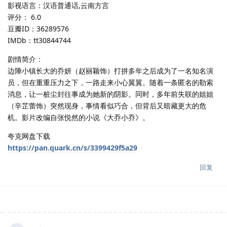
影视语言：汉语普通话,云南方言
评分： 6.0
豆瓣ID：36289576
IMDb：tt30844744
剧情简介：
边陲小镇长大的乔妍（赵丽颖饰）打拼多年之后成为了一名知名演
员，但在重重压力之下，一路走来小心翼翼。随着一条匿名的勒索
消息，让一桩尘封往事成为她新的阴影。同时，多年前失联的姐姐
（辛芷蕾饰）突然现身，事情看似巧合，但背后又暗藏更大的危
机。影片改编自张悦然的小说《大乔小乔》。
夸克网盘下载
https://pan.quark.cn/s/3399429f5a29
回复