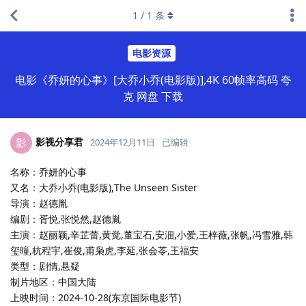
1
/
1
条
电影资源
电影《乔妍的心事》[大乔小乔(电影版)],4K 60帧率高码 夸
克 网盘 下载
影视分享君
影
2024年12月11日
已编辑
名称：乔妍的心事
又名：大乔小乔(电影版),The Unseen Sister
导演：赵德胤
编剧：胥悦,张悦然,赵德胤
主演：赵丽颖,辛芷蕾,黄觉,董宝石,安沺,小爱,王梓薇,张帆,冯雪雅,韩
玺曈,杭程宇,崔俊,甫枭虎,李延,张会苓,王福安
类型：剧情,悬疑
制片地区：中国大陆
上映时间：2024-10-28(东京国际电影节)