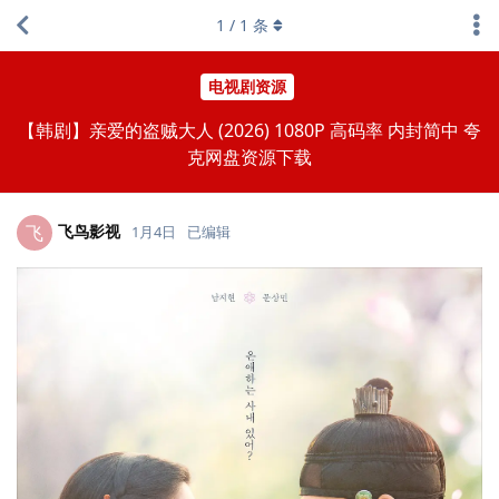
1
/
1
条
电视剧资源
【韩剧】亲爱的盗贼大人 (2026) 1080P 高码率 内封简中 夸
克网盘资源下载
飞鸟影视
飞
1月4日
已编辑