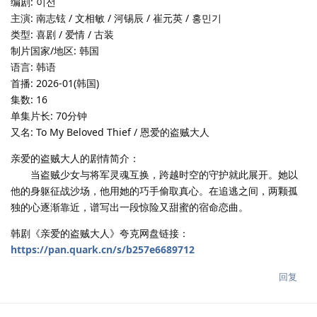
编剧: 이선
主演: 南志铉 / 文相敏 / 河锡辰 / 崔元英 / 홍민기
类型: 喜剧 / 爱情 / 古装
制片国家/地区: 韩国
语言: 韩语
首播: 2026-01(韩国)
集数: 16
单集片长: 70分钟
又名: To My Beloved Thief / 恩爱的盗贼大人
亲爱的盗贼大人的剧情简介：
当盗贼少女与将军灵魂互换，跨越时空的守护就此展开。她以
他的身躯征战沙场，他用她的巧手偷取真心。在追逃之间，两颗孤
独的心逐渐靠近，谱写出一段惊险又甜蜜的宿命恋曲。
韩剧《亲爱的盗贼大人》夸克网盘链接：
https://pan.quark.cn/s/b257e6689712
回复