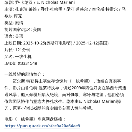
编剧: 乔·卡纳汉 / E. Nicholas Mariani
主演: 扎克瑞·莱维 / 乔什·杜哈明 / 昆汀·普莱尔 / 泰伦斯·特雷尔 / 马
歇尔·库克
类型: 剧情
制片国家/地区: 美国
语言: 英语
上映日期: 2025-10-25(奥斯汀电影节) / 2025-12-12(美国)
片长: 121分钟
又名: 一线生机
IMDb: tt3331548
一线希望的剧情简介：
迈尔斯·特勒将主演生存惊悚片《一线希望》，改编自真实事
件。影片由鲁伯特·温莱特执导，讲述2009年四位好友在墨西哥湾遭
遇风暴，船只倾覆后陷入绝境。面对饥饿、寒冷与绝望，他们必须
依靠团队协作与意志力挣扎求生。剧本由E. Nicholas Mariani操
刀，原著小说以残酷的真实细节刻画人性与希望。
电影《一线希望》夸克网盘链接：
https://pan.quark.cn/s/cc9a20a64ae9