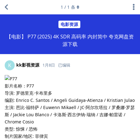
1
/
1
条
电影资源
【电影】 P77 (2025) 4K SDR 高码率 内封简中 夸克网盘资
源下载
kk影视资源
K
1月8日
已编辑
影片名称：P77
导演: 罗德里克·卡布里多
编剧: Enrico C. Santos / Angeli Guidaya-Atienza / Kristian Julao
主演: 芭比·福特萨 / Euwenn Mikaell / JC·阿尔坎塔拉 / 罗桑娜·罗瑟
斯 / Jackie Lou Blanco / 卡洛斯·西古伊纳-瑞纳 / 吉娜·帕雷诺 /
Chrome Cosio
类型: 惊悚 / 恐怖
制片国家/地区: 菲律宾