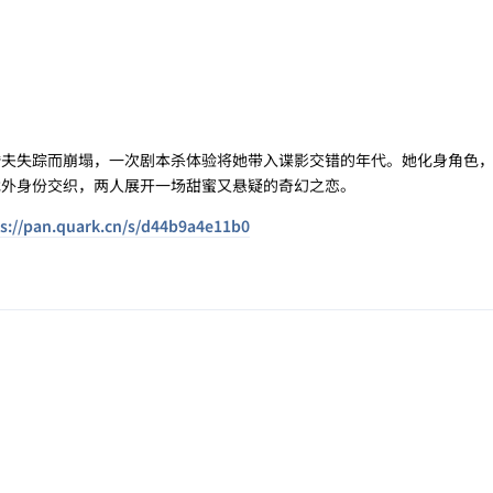
夫失踪而崩塌，一次剧本杀体验将她带入谍影交错的年代。她化身角色，
里戏外身份交织，两人展开一场甜蜜又悬疑的奇幻之恋。
s://pan.quark.cn/s/d44b9a4e11b0