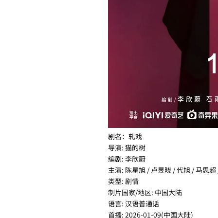
剧名：轧戏
导演: 猫的树
编剧: 李欣蔚
主演: 陈星旭 / 卢昱晓 / 代旭 / 马思超
类型: 剧情
制片国家/地区: 中国大陆
语言: 汉语普通话
首播: 2026-01-09(中国大陆)