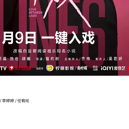
 / 李婷婷 / 任宥纶