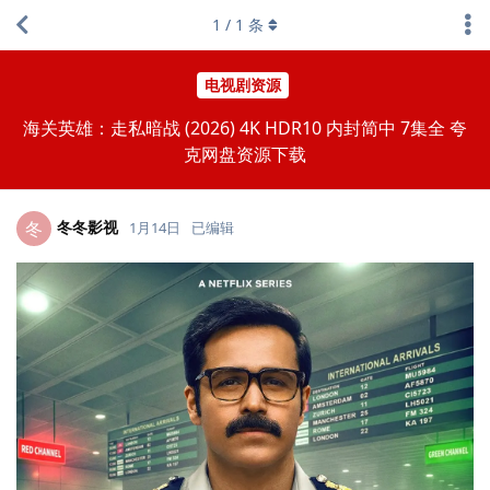
1
/
1
条
电视剧资源
海关英雄：走私暗战 (2026) 4K HDR10 内封简中 7集全 夸
克网盘资源下载
冬冬影视
冬
1月14日
已编辑