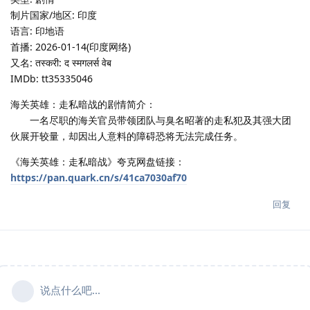
制片国家/地区: 印度
语言: 印地语
首播: 2026-01-14(印度网络)
又名: तस्करी: द स्मगलर्स वेब
IMDb: tt35335046
海关英雄：走私暗战的剧情简介：
一名尽职的海关官员带领团队与臭名昭著的走私犯及其强大团
伙展开较量，却因出人意料的障碍恐将无法完成任务。
《海关英雄：走私暗战》夸克网盘链接：
https://pan.quark.cn/s/41ca7030af70
回复
说点什么吧...