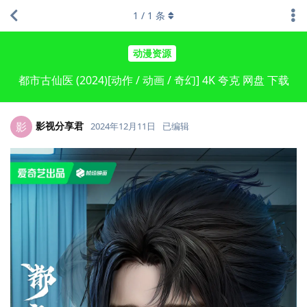
1
/
1
条
动漫资源
都市古仙医 (2024)[动作 / 动画 / 奇幻] 4K 夸克 网盘 下载
影视分享君
影
2024年12月11日
已编辑