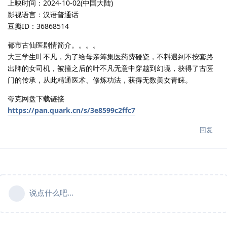
上映时间：2024-10-02(中国大陆)
影视语言：汉语普通话
豆瓣ID：36868514
都市古仙医剧情简介。。。。
大三学生叶不凡，为了给母亲筹集医药费碰瓷，不料遇到不按套路
出牌的女司机，被撞之后的叶不凡无意中穿越到幻境，获得了古医
门的传承，从此精通医术、修炼功法，获得无数美女青睐。
夸克网盘下载链接
https://pan.quark.cn/s/3e8599c2ffc7
回复
说点什么吧...