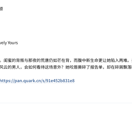
多顺
ly Yours
闺蜜的背叛与那夜的荒唐仍如芒在背，而腹中新生命更让她陷入两难。
风云的男人，会如何看待这场意外？她咬唇撕碎了报告单，却在碎屑飘落
https://pan.quark.cn/s/91e452b831e8