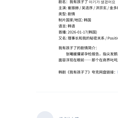
剧名：我有孩子了 아기가 생겼어요
主演: 崔振赫 / 吴涟序 / 洪宗玄 / 金
类型: 剧情
制片国家/地区: 韩国
语言: 韩语
首播: 2026-01-17(韩国)
又名: 理事长和我的秘密关系 / Positive
我有孩子了的剧情简介：
张曦媛攥紧孕检报告，指尖发颤。
面容浮现在眼前——那个在商界叱咤
韩剧《我有孩子了》夸克网盘链接：