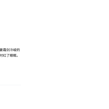
姜霜剑冷峻的
时红了眼眶。
回复