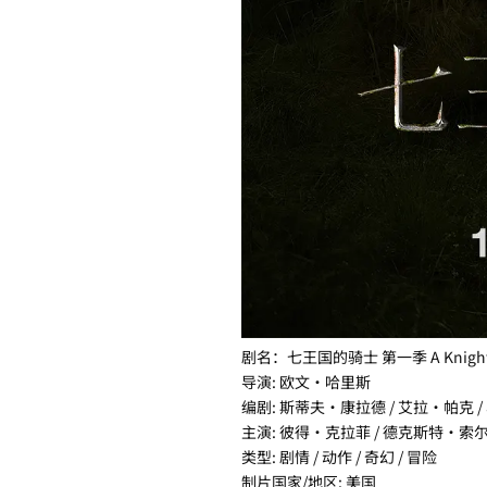
剧名：七王国的骑士 第一季 A Knight of 
导演: 欧文·哈里斯
编剧: 斯蒂夫·康拉德 / 艾拉·帕克 /
主演: 彼得·克拉菲 / 德克斯特·索尔
类型: 剧情 / 动作 / 奇幻 / 冒险
制片国家/地区: 美国