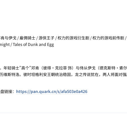
伊戈 / 雇佣骑士 / 游侠王子 / 权力的游戏衍生剧 / 权力的游戏前传剧 / A K
ight / Tales of Dunk and Egg
轻骑士"高个"邓肯（彼得·克拉菲 饰）与侍从伊戈（德克斯特·索
历维斯特洛。彼时坦格利安王朝统治稳固，龙之传说犹在，两人将面对强
网盘链接：
https://pan.quark.cn/s/afa503e0a426