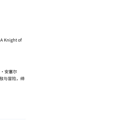
night of
尔·安塞尔
敌与冒险，缔
回复