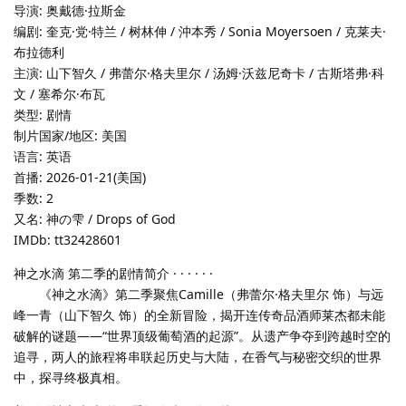
导演: 奥戴德·拉斯金
编剧: 奎克·党·特兰 / 树林伸 / 沖本秀 / Sonia Moyersoen / 克莱夫·
布拉德利
主演: 山下智久 / 弗蕾尔·格夫里尔 / 汤姆·沃兹尼奇卡 / 古斯塔弗·科
文 / 塞希尔·布瓦
类型: 剧情
制片国家/地区: 美国
语言: 英语
首播: 2026-01-21(美国)
季数: 2
又名: 神の雫 / Drops of God
IMDb: tt32428601
神之水滴 第二季的剧情简介 · · · · · ·
《神之水滴》第二季聚焦Camille（弗蕾尔·格夫里尔 饰）与远
峰一青（山下智久 饰）的全新冒险，揭开连传奇品酒师莱杰都未能
破解的谜题——“世界顶级葡萄酒的起源”。从遗产争夺到跨越时空的
追寻，两人的旅程将串联起历史与大陆，在香气与秘密交织的世界
中，探寻终极真相。