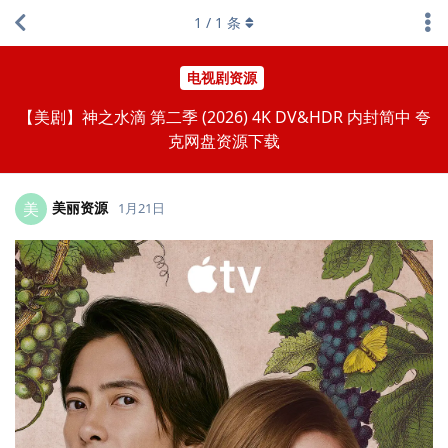
1
/
1
条
电视剧资源
【美剧】神之水滴 第二季 (2026) 4K DV&HDR 内封简中 夸
克网盘资源下载
美丽资源
美
1月21日