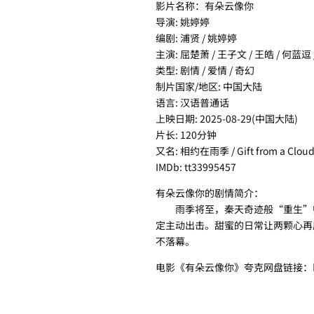
影片名称：有朵云像你
导演: 姚婷婷
编剧: 浦贤 / 姚婷婷
主演: 屈楚萧 / 王子文 / 王皓 / 何蓝逗 
类型: 剧情 / 爱情 / 奇幻
制片国家/地区: 中国大陆
语言: 汉语普通话
上映日期: 2025-08-29(中国大陆)
片长: 120分钟
又名: 相约在雨季 / Gift from a 
IMDb: tt33995457
有朵云像你的剧情简介：
雨季将至，秦天奇迹般“重生”归
定主动出击。甜蜜的日常让两颗心再
不落幕。
电影《有朵云像你》夸克网盘链接：