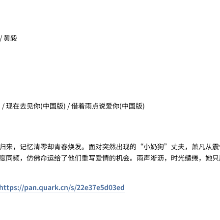
/ 黄毅
Cloud / 现在去见你(中国版) / 借着雨点说爱你(中国版)
来，记忆清零却青春焕发。面对突然出现的“小奶狗”丈夫，萧凡从震
度同频，仿佛命运给了他们重写爱情的机会。雨声淅沥，时光缱绻，她只
https://pan.quark.cn/s/22e37e5d03ed