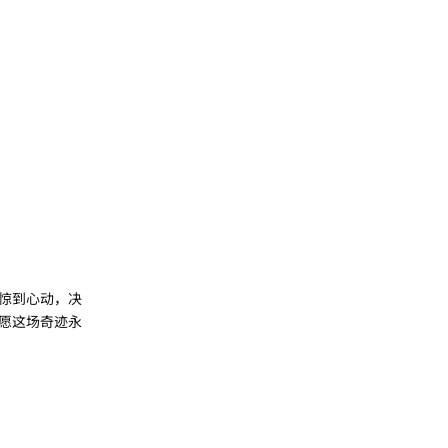
惊到心动，决
愿这场奇迹永
回复