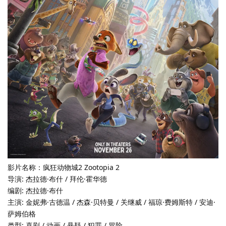
影片名称：疯狂动物城2 Zootopia 2
导演: 杰拉德·布什 / 拜伦·霍华德
编剧: 杰拉德·布什
主演: 金妮弗·古德温 / 杰森·贝特曼 / 关继威 / 福琼·费姆斯特 / 安迪·
萨姆伯格
类型: 喜剧 / 动画 / 悬疑 / 犯罪 / 冒险