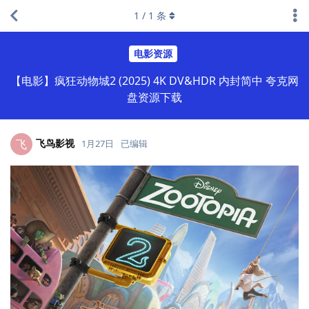
1
/
1
条
电影资源
【电影】疯狂动物城2 (2025) 4K DV&HDR 内封简中 夸克网
盘资源下载
飞鸟影视
飞
1月27日
已编辑