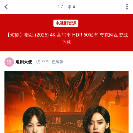
1
/
1
条
电视剧资源
【短剧】暗处 (2026) 4K 高码率 HDR 60帧率 夸克网盘资源
下载
追剧天使
追
1月27日
已编辑