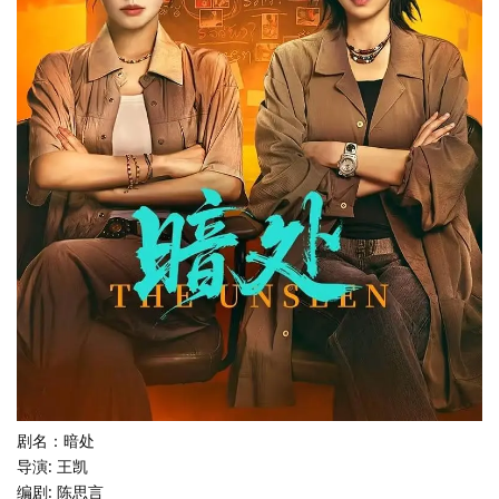
剧名：暗处
导演: 王凯
编剧: 陈思言