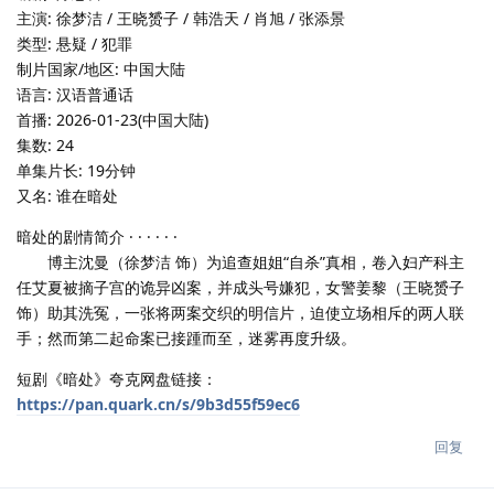
主演: 徐梦洁 / 王晓赟子 / 韩浩天 / 肖旭 / 张添景
类型: 悬疑 / 犯罪
制片国家/地区: 中国大陆
语言: 汉语普通话
首播: 2026-01-23(中国大陆)
集数: 24
单集片长: 19分钟
又名: 谁在暗处
暗处的剧情简介 · · · · · ·
博主沈曼（徐梦洁 饰）为追查姐姐“自杀”真相，卷入妇产科主
任艾夏被摘子宫的诡异凶案，并成头号嫌犯，女警姜黎（王晓赟子
饰）助其洗冤，一张将两案交织的明信片，迫使立场相斥的两人联
手；然而第二起命案已接踵而至，迷雾再度升级。
短剧《暗处》夸克网盘链接：
https://pan.quark.cn/s/9b3d55f59ec6
回复