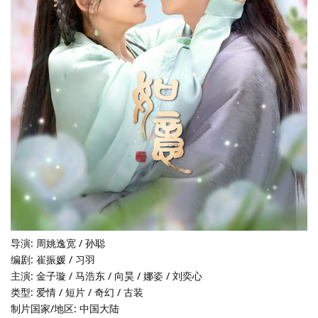
导演: 周姚逸宽 / 孙聪
编剧: 崔振媛 / 习羽
主演: 金子璇 / 马浩东 / 向昊 / 娜姿 / 刘奕心
类型: 爱情 / 短片 / 奇幻 / 古装
制片国家/地区: 中国大陆