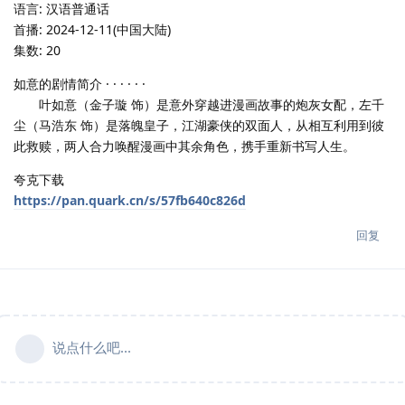
语言: 汉语普通话
首播: 2024-12-11(中国大陆)
集数: 20
如意的剧情简介 · · · · · ·
叶如意（金子璇 饰）是意外穿越进漫画故事的炮灰女配，左千
尘（马浩东 饰）是落魄皇子，江湖豪侠的双面人，从相互利用到彼
此救赎，两人合力唤醒漫画中其余角色，携手重新书写人生。
夸克下载
https://pan.quark.cn/s/57fb640c826d
回复
说点什么吧...