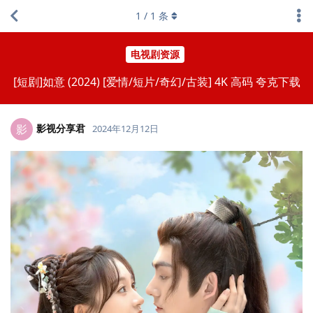
1
/
1
条
电视剧资源
[短剧]如意 (2024) [爱情/短片/奇幻/古装] 4K 高码 夸克下载
影视分享君
影
2024年12月12日