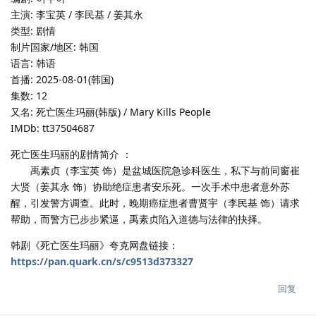
主演: 李宝英 / 李民基 / 姜其永
类型: 剧情
制片国家/地区: 韩国
语言: 韩语
首播: 2025-08-01(韩国)
集数: 12
又名: 死亡医生玛丽(韩版) / Mary Kills People
IMDb: tt37504687
死亡医生玛丽的剧情简介 ：
禹素贞（李宝英 饰）是盆城医院急诊科医生，私下与前同窗崔
大贤（姜其永 饰）协助绝症患者安乐死。一次手术中患者意外苏
醒，引发警方调查。此时，晚期癌症患者曹贤宇（李民基 饰）请求
帮助，而警方已步步紧逼，禹素贞陷入道德与法律的抉择。
韩剧《死亡医生玛丽》夸克网盘链接：
https://pan.quark.cn/s/c9513d373327
回复