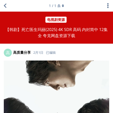
1
/
1
条
电视剧资源
【韩剧】死亡医生玛丽(2025) 4K SDR 高码 内封简中 12集
全 夸克网盘资源下载
高质量分享
高
2月1日
已编辑