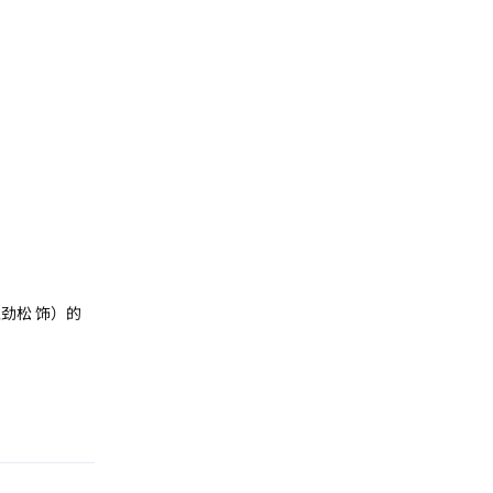
劲松 饰）的
回复