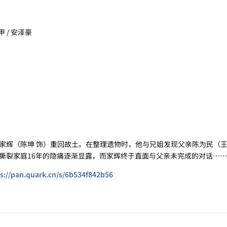
甲 / 安泽豪
（陈坤 饰）重回故土。在整理遗物时，他与兄姐发现父亲陈为民（王
撕裂家庭16年的隐痛逐渐显露，而家辉终于直面与父亲未完成的对话……
s://pan.quark.cn/s/6b534f842b56