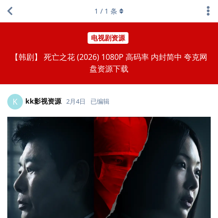
1
/
1
条
电视剧资源
【韩剧】 死亡之花 (2026) 1080P 高码率 内封简中 夸克网
盘资源下载
kk影视资源
K
2月4日
已编辑