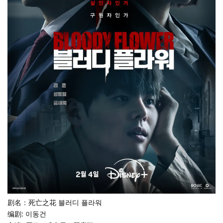
剧名：死亡之花 블러디 플라워
编剧: 이동건