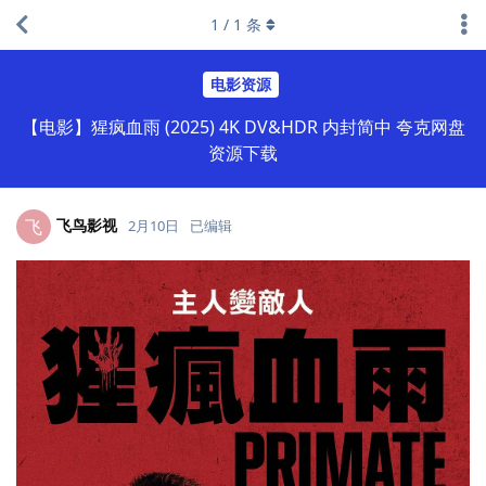
1
/
1
条
电影资源
【电影】猩疯血雨 (2025) 4K DV&HDR 内封简中 夸克网盘
资源下载
飞鸟影视
飞
2月10日
已编辑