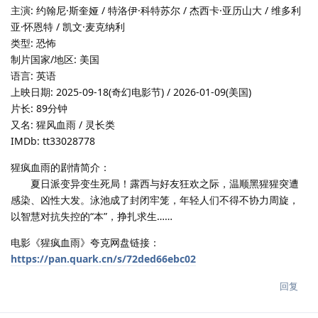
主演: 约翰尼·斯奎娅 / 特洛伊·科特苏尔 / 杰西卡·亚历山大 / 维多利
亚·怀恩特 / 凯文·麦克纳利
类型: 恐怖
制片国家/地区: 美国
语言: 英语
上映日期: 2025-09-18(奇幻电影节) / 2026-01-09(美国)
片长: 89分钟
又名: 猩风血雨 / 灵长类
IMDb: tt33028778
猩疯血雨的剧情简介：
夏日派变异变生死局！露西与好友狂欢之际，温顺黑猩猩突遭
感染、凶性大发。泳池成了封闭牢笼，年轻人们不得不协力周旋，
以智慧对抗失控的“本”，挣扎求生……
电影《猩疯血雨》夸克网盘链接：
https://pan.quark.cn/s/72ded66ebc02
回复