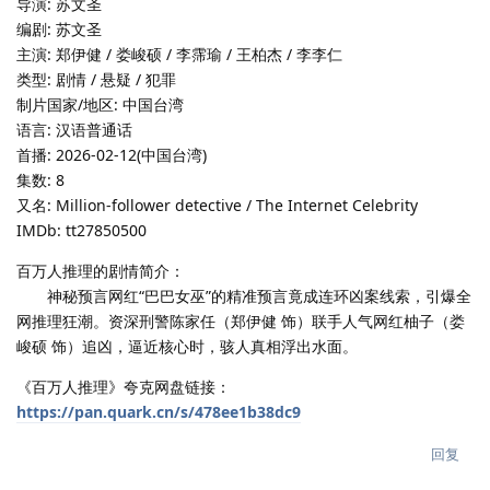
导演: 苏文圣
编剧: 苏文圣
主演: 郑伊健 / 娄峻硕 / 李霈瑜 / 王柏杰 / 李李仁
类型: 剧情 / 悬疑 / 犯罪
制片国家/地区: 中国台湾
语言: 汉语普通话
首播: 2026-02-12(中国台湾)
集数: 8
又名: Million-follower detective / The Internet Celebrity
IMDb: tt27850500
百万人推理的剧情简介：
神秘预言网红“巴巴女巫”的精准预言竟成连环凶案线索，引爆全
网推理狂潮。资深刑警陈家任（郑伊健 饰）联手人气网红柚子（娄
峻硕 饰）追凶，逼近核心时，骇人真相浮出水面。
《百万人推理》夸克网盘链接：
https://pan.quark.cn/s/478ee1b38dc9
回复