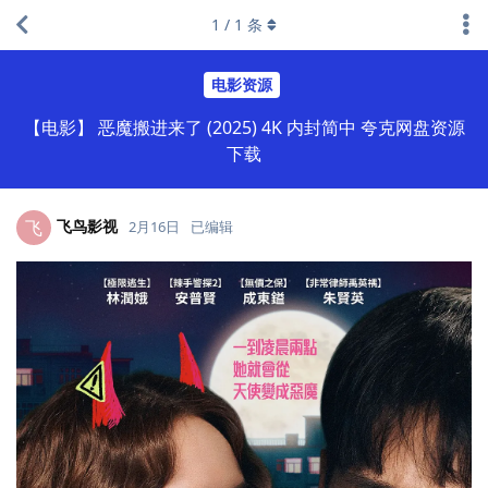
1
/
1
条
电影资源
【电影】 恶魔搬进来了 (2025) 4K 内封简中 夸克网盘资源
下载
飞鸟影视
飞
2月16日
已编辑