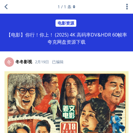
1
/
1
条
电影资源
【电影】你行！你上！ (2025) 4K 高码率DV&HDR 60帧率
夸克网盘资源下载
冬冬影视
冬
2月19日
已编辑