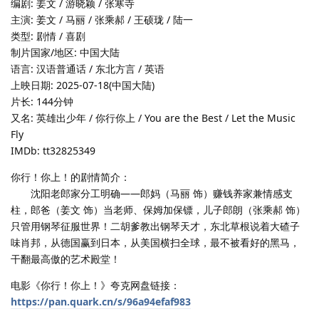
编剧: 姜文 / 游晓颖 / 张寒寺
主演: 姜文 / 马丽 / 张乘郝 / 王硕珑 / 陆一
类型: 剧情 / 喜剧
制片国家/地区: 中国大陆
语言: 汉语普通话 / 东北方言 / 英语
上映日期: 2025-07-18(中国大陆)
片长: 144分钟
又名: 英雄出少年 / 你行你上 / You are the Best / Let the Music
Fly
IMDb: tt32825349
你行！你上！的剧情简介：
沈阳老郎家分工明确——郎妈（马丽 饰）赚钱养家兼情感支
柱，郎爸（姜文 饰）当老师、保姆加保镖，儿子郎朗（张乘郝 饰）
只管用钢琴征服世界！二胡爹教出钢琴天才，东北草根说着大碴子
味肖邦，从德国赢到日本，从美国横扫全球，最不被看好的黑马，
干翻最高傲的艺术殿堂！
电影《你行！你上！》夸克网盘链接：
https://pan.quark.cn/s/96a94efaf983