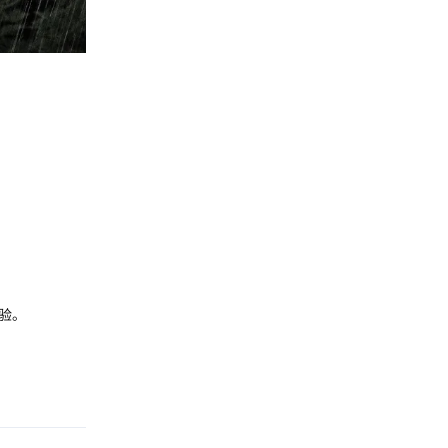
验。
回复