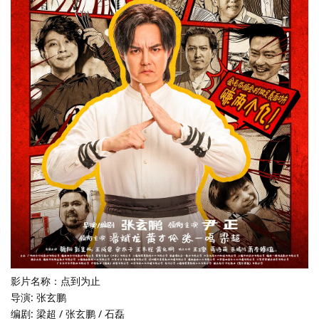
影片名称：点到为止
导演: 张玄鹏
编剧: 梁超 / 张玄鹏 / 石磊