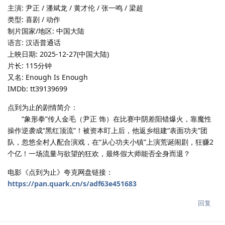
主演: 尹正 / 潘斌龙 / 黄才伦 / 张一鸣 / 梁超
类型: 喜剧 / 动作
制片国家/地区: 中国大陆
语言: 汉语普通话
上映日期: 2025-12-27(中国大陆)
片长: 115分钟
又名: Enough Is Enough
IMDb: tt39139699
点到为止的剧情简介：
“象形拳”传人金毛（尹正 饰）在比赛中阴差阳错爆火，靠魔性
操作逆袭成“黑红顶流”！被资本盯上后，他返乡组建“表面功夫”团
队，忽悠全村人配合演戏，在“从心功夫小镇”上演荒诞闹剧，狂赚2
个亿！一场流量与欲望的狂欢，最终假大师能否全身而退？
电影《点到为止》夸克网盘链接：
https://pan.quark.cn/s/adf63e451683
回复