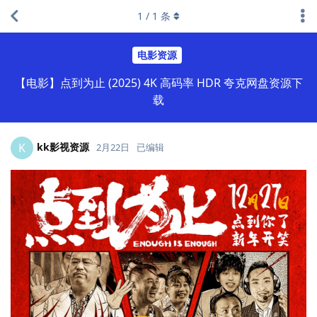
1
/
1
条
电影资源
【电影】点到为止 (2025) 4K 高码率 HDR 夸克网盘资源下
载
kk影视资源
K
2月22日
已编辑