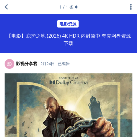
1
/
1
条
电影资源
【电影】庇护之地 (2026) 4K HDR 内封简中 夸克网盘资源
下载
影视分享君
影
2月24日
已编辑