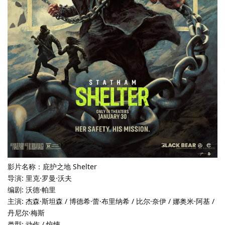
影片名称：庇护之地 Shelter
导演: 里克·罗曼·沃夫
编剧: 沃德·帕里
主演: 杰森·斯坦森 / 博德希·蕾·布里纳希 / 比尔·奈伊 / 娜奥米·阿基 /
丹尼尔·梅斯
类型: 动作 / 惊悚