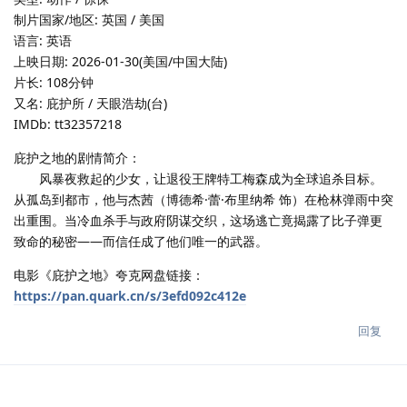
制片国家/地区: 英国 / 美国
语言: 英语
上映日期: 2026-01-30(美国/中国大陆)
片长: 108分钟
又名: 庇护所 / 天眼浩劫(台)
IMDb: tt32357218
庇护之地的剧情简介：
风暴夜救起的少女，让退役王牌特工梅森成为全球追杀目标。
从孤岛到都市，他与杰茜（博德希·蕾·布里纳希 饰）在枪林弹雨中突
出重围。当冷血杀手与政府阴谋交织，这场逃亡竟揭露了比子弹更
致命的秘密——而信任成了他们唯一的武器。
电影《庇护之地》夸克网盘链接：
https://pan.quark.cn/s/3efd092c412e
回复