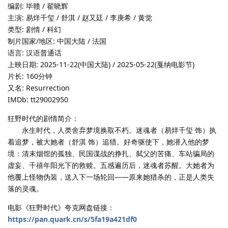
编剧: 毕赣 / 翟晓辉
主演: 易烊千玺 / 舒淇 / 赵又廷 / 李庚希 / 黄觉
类型: 剧情 / 科幻
制片国家/地区: 中国大陆 / 法国
语言: 汉语普通话
上映日期: 2025-11-22(中国大陆) / 2025-05-22(戛纳电影节)
片长: 160分钟
又名: Resurrection
IMDb: tt29002950
狂野时代的剧情简介：
永生时代，人类舍弃梦境换取不朽。迷魂者（易烊千玺 饰）执
着追梦，被大她者（舒淇 饰）追猎。好奇驱使下，她潜入他的梦
境：清末烟馆的孤独、民国谍战的挣扎、弑父的苦痛、车站骗局的
虚妄、千禧年阳光下的救赎。五感遍历后，迷魂者苏醒。大她者为
他覆上怪物伪装，送入下一场轮回——原来她猎杀的，正是人类失
落的灵魂。
电影《狂野时代》夸克网盘链接：
https://pan.quark.cn/s/5fa19a421df0