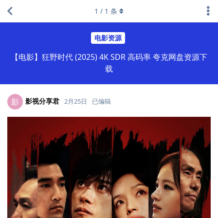
1
/
1
条
电影资源
【电影】狂野时代 (2025) 4K SDR 高码率 夸克网盘资源下
载
影视分享君
影
2月25日
已编辑