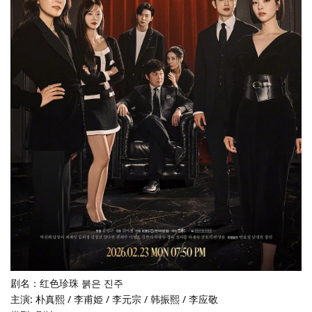
剧名：红色珍珠 붉은 진주
主演: 朴真熙 / 李甫姫 / 李元宗 / 韩振熙 / 李应敬