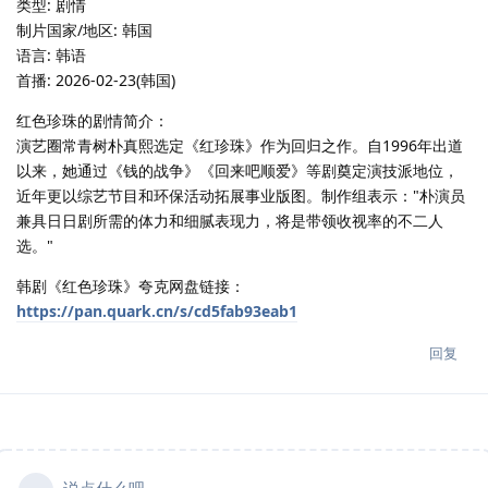
类型: 剧情
制片国家/地区: 韩国
语言: 韩语
首播: 2026-02-23(韩国)
红色珍珠的剧情简介：
演艺圈常青树朴真熙选定《红珍珠》作为回归之作。自1996年出道
以来，她通过《钱的战争》《回来吧顺爱》等剧奠定演技派地位，
近年更以综艺节目和环保活动拓展事业版图。制作组表示："朴演员
兼具日日剧所需的体力和细腻表现力，将是带领收视率的不二人
选。"
韩剧《红色珍珠》夸克网盘链接：
https://pan.quark.cn/s/cd5fab93eab1
回复
说点什么吧...