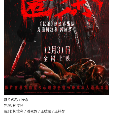
影片名称：匿杀
导演: 柯汶利
编剧: 柯汶利 / 潘依然 / 王吱吱 / 王祎梦