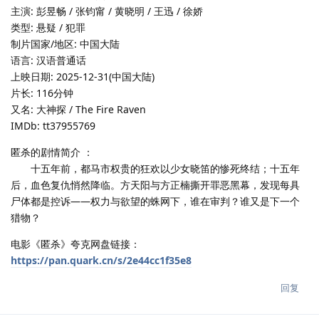
主演: 彭昱畅 / 张钧甯 / 黄晓明 / 王迅 / 徐娇
类型: 悬疑 / 犯罪
制片国家/地区: 中国大陆
语言: 汉语普通话
上映日期: 2025-12-31(中国大陆)
片长: 116分钟
又名: 大神探 / The Fire Raven
IMDb: tt37955769
匿杀的剧情简介 ：
十五年前，都马市权贵的狂欢以少女晓笛的惨死终结；十五年
后，血色复仇悄然降临。方天阳与方正楠撕开罪恶黑幕，发现每具
尸体都是控诉——权力与欲望的蛛网下，谁在审判？谁又是下一个
猎物？
电影《匿杀》夸克网盘链接：
https://pan.quark.cn/s/2e44cc1f35e8
回复