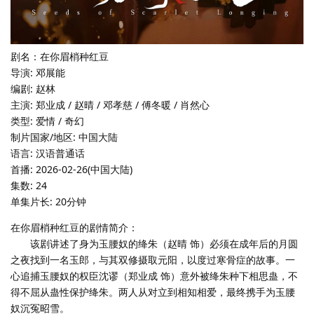
剧名：在你眉梢种红豆
导演: 邓展能
编剧: 赵林
主演: 郑业成 / 赵晴 / 邓孝慈 / 傅冬暖 / 肖然心
类型: 爱情 / 奇幻
制片国家/地区: 中国大陆
语言: 汉语普通话
首播: 2026-02-26(中国大陆)
集数: 24
单集片长: 20分钟
在你眉梢种红豆的剧情简介：
该剧讲述了身为玉腰奴的绛朱（赵晴 饰）必须在成年后的月圆
之夜找到一名玉郎，与其双修摄取元阳，以度过寒骨症的故事。一
心追捕玉腰奴的权臣沈谬（郑业成 饰）意外被绛朱种下相思蛊，不
得不屈从蛊性保护绛朱。两人从对立到相知相爱，最终携手为玉腰
奴沉冤昭雪。