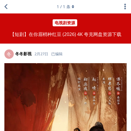
1
/
1
条
电视剧资源
【短剧】在你眉梢种红豆 (2026) 4K 夸克网盘资源下载
冬冬影视
冬
2月27日
已编辑