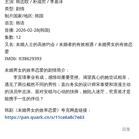
主演: 韩志旼 / 朴成焄 / 李基泽
类型: 剧情
制片国家/地区: 韩国
语言: 韩语
首播: 2026-02-28(韩国)
集数: 12
又名: 未婚人士的高效约会 / 未婚者的有效相遇 / 未婚男女的有效恋
爱
IMDb: tt38629393
未婚男女的效率恋爱的剧情简介：
李宜瑛事业有成，感情却屡屡受挫。渴望真心的她尝试相亲，
遇见了两位截然不同的男性：直白务实的设计师宋泰燮和浪漫主动
的演员申志洙。面对安稳与心动的抉择，她陷入迷茫，究竟谁才是
能携手一生的伴侣？
韩剧《未婚男女的效率恋爱》夸克网盘链接：
https://pan.quark.cn/s/11ce6a8c7e63
回复