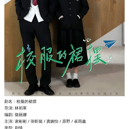
剧名：校服的裙摆
导演: 林初寒
编剧: 骆丽娜
主演: 谢彬彬 / 张昕懿 / 龚婉怡 / 原野 / 崔雨鑫
类型: 剧情