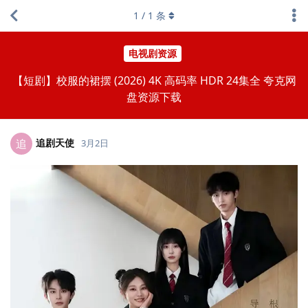
1
/
1
条
电视剧资源
【短剧】校服的裙摆 (2026) 4K 高码率 HDR 24集全 夸克网
盘资源下载
追剧天使
追
3月2日