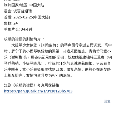
制片国家/地区: 中国大陆
语言: 汉语普通话
首播: 2026-02-25(中国大陆)
集数: 24
单集片长: 34分钟
校服的裙摆的剧情简介 ：
大提琴少女伊蓝（张昕懿 饰）的琴声因母亲逝去而沉寂。高中
时，罗宁子的小提琴唤醒她的渴望，却遭乐团落选。青梅竹马童小
乐（谢彬彬 饰）用镜头记录她的坚韧，鼓励她组建独特三重奏（钢
琴乔萌萌、小提琴陈凡）。排练的汗水与真诚终获回报。伊蓝在音
乐中蜕变，童小乐在摄影里找到归属，修复亲情。两颗心在追梦路
上相互照亮，友情悄然升华为相守的深情。
短剧《校服的裙摆》夸克网盘链接：
https://pan.quark.cn/s/3130120b5703
回复