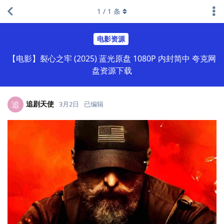
1
/
1
条
电影资源
【电影】裂心之牢 (2025) 蓝光原盘 1080P 内封简中 夸克网
盘资源下载
追剧天使
追
3月2日
已编辑