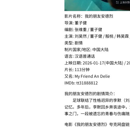
影片名称：我的朋友安德烈
导演: 董子健
编剧: 张维重 / 董子健
主演: 刘昊然 / 董子健 / 殷桃 / 韩昊霖
类型: 剧情
制片国家/地区: 中国大陆
语言: 汉语普通话
上映日期: 2026-01-17(中国大陆) / 
片长: 113分钟
又名: My Friend An Delie
IMDb: tt31888812
我的朋友安德烈的剧情简介：
足球联结了性格迥异的李默（刘昊然
记忆。多年后，李默回乡奔丧途中，
事之门，一段被遗忘的青春与伤痛随
电影《我的朋友安德烈》夸克网盘链