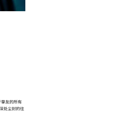
于挚友的所有
深处尘封的往