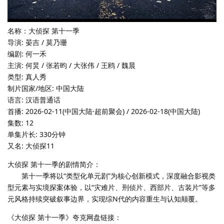
名称：大侦探 第十一季
导演: 晏吉 / 莫乃珊
编剧: 何一禾
主演: 何炅 / 张若昀 / 大张伟 / 王鸥 / 魏晨
类型: 真人秀
制片国家/地区: 中国大陆
语言: 汉语普通话
首播: 2026-02-11(中国大陆·超前聚会) / 2026-02-18(中国大陆)
集数: 12
单集片长: 330分钟
又名: 大侦探11
大侦探 第十一季的剧情简介：
第十一季将以“类型化单元剧”为核心创新模式，深度融合影视类
型元素与实境探案体验，以“灾难片、刑侦片、西部片、古装片”等多
元风格持续突破叙事边界，实现综N代的内容重生与认知颠覆。
《大侦探 第十一季》夸克网盘链接：