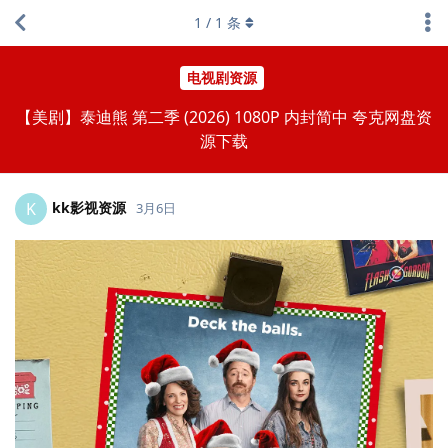
1
/
1
条
电视剧资源
【美剧】泰迪熊 第二季 (2026) 1080P 内封简中 夸克网盘资
源下载
kk影视资源
K
3月6日