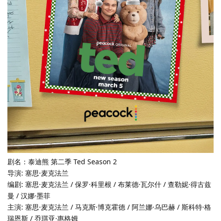
剧名：泰迪熊 第二季 Ted Season 2
导演: 塞思·麦克法兰
编剧: 塞思·麦克法兰 / 保罗·科里根 / 布莱德·瓦尔什 / 查勒妮·得古兹
曼 / 汉娜·墨菲
主演: 塞思·麦克法兰 / 马克斯·博克霍德 / 阿兰娜·乌巴赫 / 斯科特·格
瑞恩斯 / 乔琪亚·惠格姆