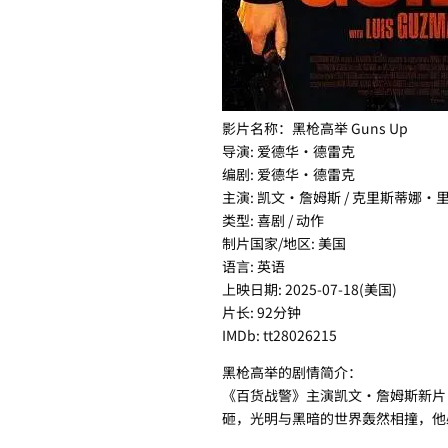
影片名称：黑枪高举 Guns Up
导演: 爱德华·德雷克
编剧: 爱德华·德雷克
主演: 凯文·詹姆斯 / 克里斯蒂娜·里奇 
类型: 喜剧 / 动作
制片国家/地区: 美国
语言: 英语
上映日期: 2025-07-18(美国)
片长: 92分钟
IMDb: tt28026215
黑枪高举的剧情简介：
《百货战警》主演凯文·詹姆斯新片《
砸，光明与黑暗的世界轰然相撞，他