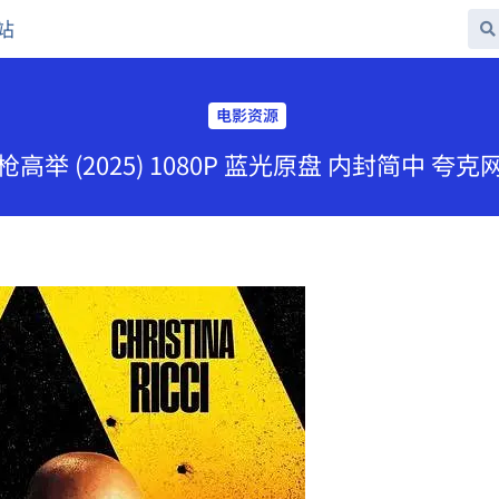
站
电影资源
高举 (2025) 1080P 蓝光原盘 内封简中 夸