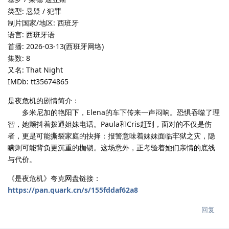
类型: 悬疑 / 犯罪
制片国家/地区: 西班牙
语言: 西班牙语
首播: 2026-03-13(西班牙网络)
集数: 8
又名: That Night
IMDb: tt35674865
是夜危机的剧情简介：
多米尼加的艳阳下，Elena的车下传来一声闷响。恐惧吞噬了理
智，她颤抖着拨通姐妹电话。Paula和Cris赶到，面对的不仅是伤
者，更是可能撕裂家庭的抉择：报警意味着妹妹面临牢狱之灾，隐
瞒则可能背负更沉重的枷锁。这场意外，正考验着她们亲情的底线
与代价。
《是夜危机》夸克网盘链接：
https://pan.quark.cn/s/155fddaf62a8
回复