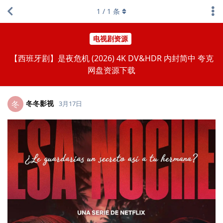
1
/
1
条
电视剧资源
【西班牙剧】是夜危机 (2026) 4K DV&HDR 内封简中 夸克
网盘资源下载
冬冬影视
冬
3月17日