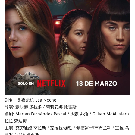
剧名：是夜危机 Esa Noche
导演: 豪尔赫·多拉多 / 莉莉安娜·托雷斯
编剧: Marian Fernández Pascal / 杰森·乔治 / Gillian McAllister /
拉拉·森迪姆
主演: 克劳迪娅·萨拉斯 / 克拉拉·加勒 / 佩德罗·卡萨布兰科 / 宝拉·乌
塞罗 / 莱德·迪亚斯