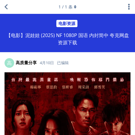
1
/
1
条
电影资源
【电影】泥娃娃 (2025) NF 1080P 国语 内封简中 夸克网盘
资源下载
高质量分享
高
4月10日
已编辑