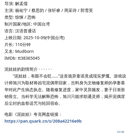
导演: 解孟儒
主演: 杨祐宁 / 蔡思韵 / 张轩睿 / 周采诗 / 郭雪芙
类型: 惊悚 / 恐怖
制片国家/地区: 中国台湾
语言: 汉语普通话
上映日期: 2025-10-09(中国台湾)
片长: 110分钟
又名: Mudborn
IMDb: tt38365045
泥娃娃的剧情简介 · · · · · ·
“泥娃娃，有眼不会眨……”这首诡异童谣竟成现实梦魇。游戏设
计师旭川为取材将凶宅泥偶带回家，岂料身为文物修复师的孕妻慕
华对此产生病态执念。随着修复进度，家中灵异频发，妻子日渐形
销骨立。当科学无法解释恐怖，旭川只能求助通灵师，揭开泥偶背
后尘封的血祭诅咒与轮回宿命。
电影《泥娃娃》夸克网盘链接：
https://pan.quark.cn/s/208a42216e9b
回复