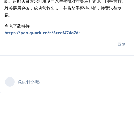
织。组织头目索尔利用冷血杀手蜜桃对雅美展开追杀，阻挠营救。
雅美层层突破，成功营救丈夫，并将杀手蜜桃抓捕，接受法律制
裁。
夸克下载链接
https://pan.quark.cn/s/5ceef474a7d1
回复
说点什么吧...