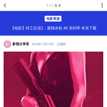
1
/
1
条
电影资源
【电影】特工狂花2：蜜桃杀机 4K 高码率 夸克下载
影视分享君
影
2024年12月19日
已编辑