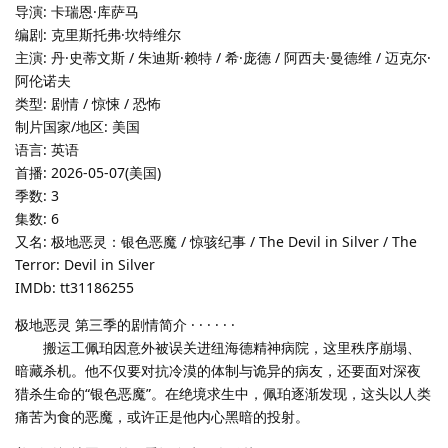
导演: 卡瑞恩·库萨马
编剧: 克里斯托弗·坎特维尔
主演: 丹·史蒂文斯 / 朱迪斯·赖特 / 希·庞德 / 阿西夫·曼德维 / 迈克尔·
阿伦诺夫
类型: 剧情 / 惊悚 / 恐怖
制片国家/地区: 美国
语言: 英语
首播: 2026-05-07(美国)
季数: 3
集数: 6
又名: 极地恶灵：银色恶魔 / 惊骇纪事 / The Devil in Silver / The
Terror: Devil in Silver
IMDb: tt31186255
极地恶灵 第三季的剧情简介 · · · · · ·
搬运工佩珀因意外被误关进纽海德精神病院，这里秩序崩塌、
暗藏杀机。他不仅要对抗冷漠的体制与诡异的病友，还要面对深夜
猎杀生命的“银色恶魔”。在绝境求生中，佩珀逐渐发现，这头以人类
痛苦为食的恶魔，或许正是他内心黑暗的投射。