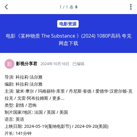
1
/
1
条
电影资源
电影《某种物质 The Substance 》(2024) 1080P高码 夸克
网盘下载
影视分享君
影
2024年10月16日
已编辑
导演: 科拉莉·法尔雅
编剧: 科拉莉·法尔雅
主演: 黛米·摩尔 / 玛格丽特·库里 / 丹尼斯·奎德 / 爱德华·汉密尔顿-克
拉克 / 戈雷·阿布拉姆斯 / 更多...
类型: 剧情 / 恐怖
制片国家/地区: 法国 / 英国 / 美国
语言: 英语
上映日期: 2024-05-19(戛纳电影节) / 2024-09-20(美国)
片长: 141分钟