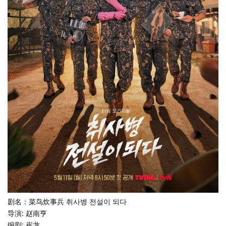
剧名：菜鸟炊事兵 취사병 전설이 되다
导演: 赵南亨
编剧: 崔龙