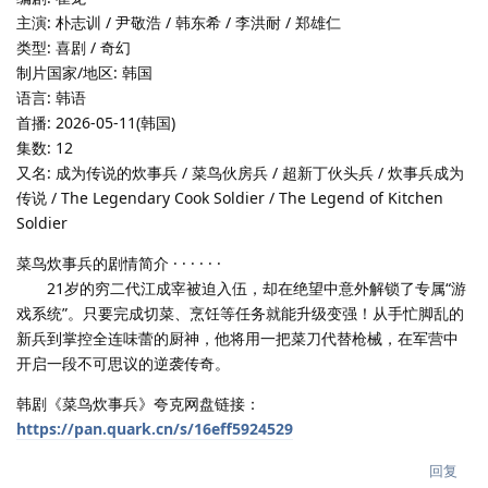
主演: 朴志训 / 尹敬浩 / 韩东希 / 李洪耐 / 郑雄仁
类型: 喜剧 / 奇幻
制片国家/地区: 韩国
语言: 韩语
首播: 2026-05-11(韩国)
集数: 12
又名: 成为传说的炊事兵 / 菜鸟伙房兵 / 超新丁伙头兵 / 炊事兵成为
传说 / The Legendary Cook Soldier / The Legend of Kitchen
Soldier
菜鸟炊事兵的剧情简介 · · · · · ·
21岁的穷二代江成宰被迫入伍，却在绝望中意外解锁了专属“游
戏系统”。只要完成切菜、烹饪等任务就能升级变强！从手忙脚乱的
新兵到掌控全连味蕾的厨神，他将用一把菜刀代替枪械，在军营中
开启一段不可思议的逆袭传奇。
韩剧《菜鸟炊事兵》夸克网盘链接：
https://pan.quark.cn/s/16eff5924529
回复