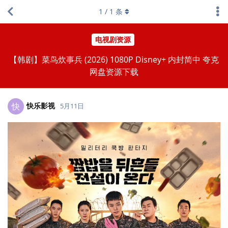
1
/
1
条
电视剧资源
【韩剧】菜鸟炊事兵 (2026) 1080P Disney+ 内封简中 夸克
网盘资源下载
快乐影视
快
5月11日