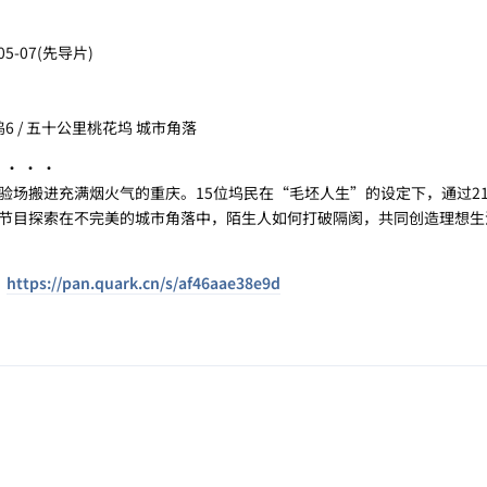
-05-07(先导片)
坞6 / 五十公里桃花坞 城市角落
· · ·
搬进充满烟火气的重庆。15位坞民在“毛坯人生”的设定下，通过2
节目探索在不完美的城市角落中，陌生人如何打破隔阂，共同创造理想生
：
https://pan.quark.cn/s/af46aae38e9d