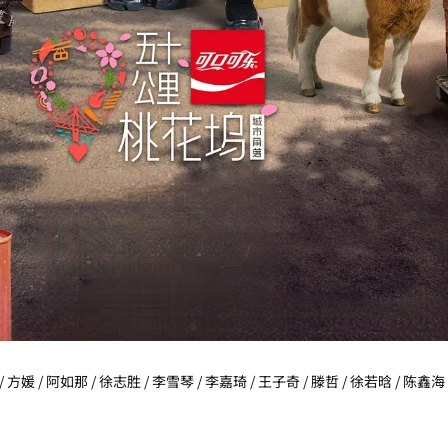
/ 方媛 / 阿如那 / 徐志胜 / 李雪琴 / 李嘉琦 / 王子奇 / 滕哲 / 徐若晗 / 陈鑫海 