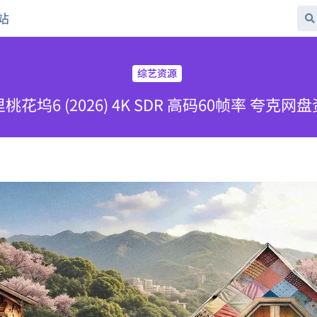
站
综艺资源
花坞6 (2026) 4K SDR 高码60帧率 夸克