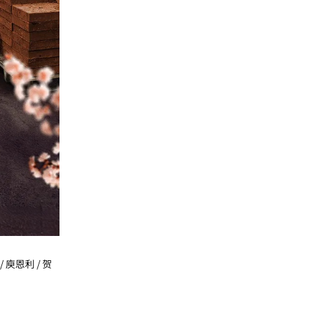
/ 庾恩利 / 贺