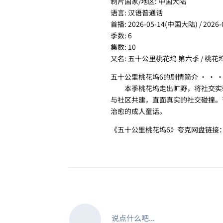
制片国家/地区: 中国大陆
语言: 汉语普通话
首播: 2026-05-14(中国大陆) / 2026
季数: 6
集数: 10
又名: 五十公里桃花坞 第六季 / 桃花
五十公里桃花坞6的剧情简介 · · · 
本季桃花坞走出旷野，将社交实验场
与社区共建，直面真实的社交碰撞。
治愈的成人童话。
《五十公里桃花坞6》夸克网盘链接
说点什么吧...