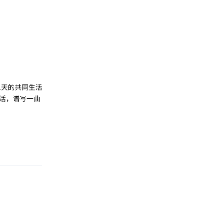
1天的共同生活
活，谱写一曲
回复