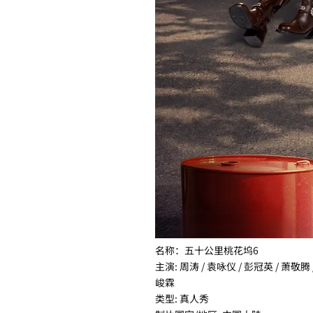
名称：五十公里桃花坞6
主演: 周涛 / 袁咏仪 / 彭冠英 / 萧敬腾 
峻霖
类型: 真人秀