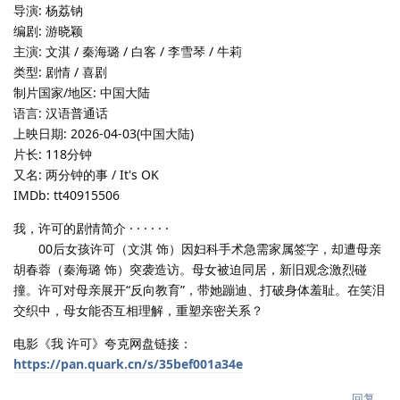
导演: 杨荔钠
编剧: 游晓颖
主演: 文淇 / 秦海璐 / 白客 / 李雪琴 / 牛莉
类型: 剧情 / 喜剧
制片国家/地区: 中国大陆
语言: 汉语普通话
上映日期: 2026-04-03(中国大陆)
片长: 118分钟
又名: 两分钟的事 / It's OK
IMDb: tt40915506
我，许可的剧情简介 · · · · · ·
00后女孩许可（文淇 饰）因妇科手术急需家属签字，却遭母亲
胡春蓉（秦海璐 饰）突袭造访。母女被迫同居，新旧观念激烈碰
撞。许可对母亲展开“反向教育”，带她蹦迪、打破身体羞耻。在笑泪
交织中，母女能否互相理解，重塑亲密关系？
电影《我 许可》夸克网盘链接：
https://pan.quark.cn/s/35bef001a34e
回复