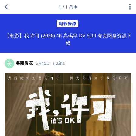
1
/
1
条
电影资源
【电影】我 许可 (2026) 4K 高码率 DV SDR 夸克网盘资源下
载
美丽资源
美
5月15日
已编辑