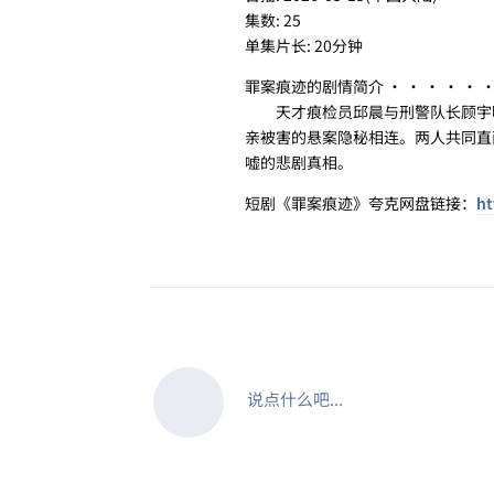
集数: 25
单集片长: 20分钟
罪案痕迹的剧情简介 · · · · · 
天才痕检员邱晨与刑警队长顾宇明
亲被害的悬案隐秘相连。两人共同直
嘘的悲剧真相。
短剧《罪案痕迹》夸克网盘链接：
ht
说点什么吧...