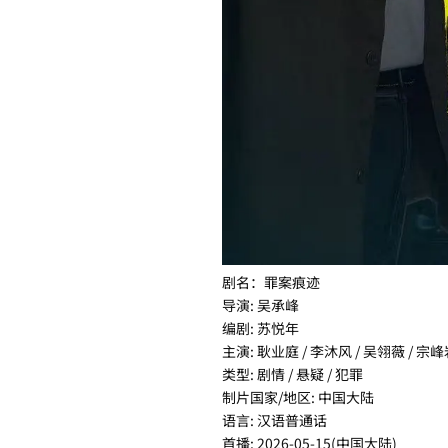
剧名：罪案痕迹
导演: 吴承峰
编剧: 苏悦年
主演: 耿业庭 / 李沐风 / 吴翎薇 / 宗峰
类型: 剧情 / 悬疑 / 犯罪
制片国家/地区: 中国大陆
语言: 汉语普通话
首播: 2026-05-15(中国大陆)