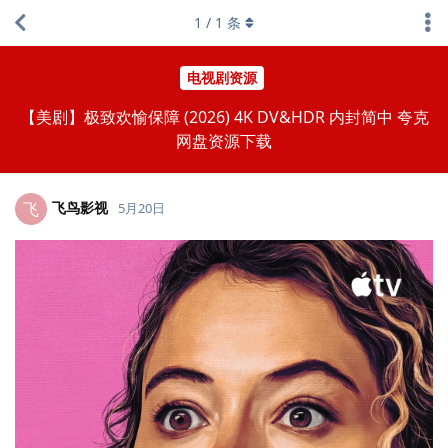
1
/
1
条
电视剧资源
【美剧】极致欢愉保障 (2026) 4K DV&HDR 内封简中 夸克
网盘资源下载
飞鸟影视
飞
5月20日