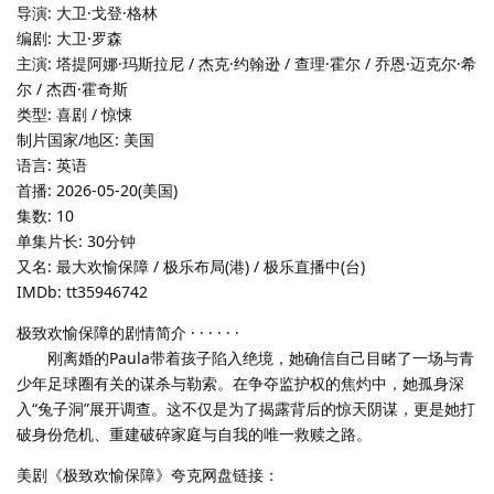
导演: 大卫·戈登·格林
编剧: 大卫·罗森
主演: 塔提阿娜·玛斯拉尼 / 杰克·约翰逊 / 查理·霍尔 / 乔恩·迈克尔·希
尔 / 杰西·霍奇斯
类型: 喜剧 / 惊悚
制片国家/地区: 美国
语言: 英语
首播: 2026-05-20(美国)
集数: 10
单集片长: 30分钟
又名: 最大欢愉保障 / 极乐布局(港) / 极乐直播中(台)
IMDb: tt35946742
极致欢愉保障的剧情简介 · · · · · ·
刚离婚的Paula带着孩子陷入绝境，她确信自己目睹了一场与青
少年足球圈有关的谋杀与勒索。在争夺监护权的焦灼中，她孤身深
入“兔子洞”展开调查。这不仅是为了揭露背后的惊天阴谋，更是她打
破身份危机、重建破碎家庭与自我的唯一救赎之路。
美剧《极致欢愉保障》夸克网盘链接：