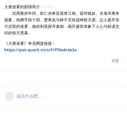
大唐迷雾的剧情简介 · · · · · ·
武周垂拱年间，狄仁杰奉旨巡查江南。面对狐妖、水鬼等离奇
诡案，他携手段十四、楚青岚与林不言组成神探天团。众人拨开东
方志怪的迷雾，抽丝剥茧探寻真相，揭开盛世表象下人心与权谋交
织的惊天黑幕。
《大唐迷雾》夸克网盘链接：
https://pan.quark.cn/s/51f76e4c4a3a
回复
说点什么吧...