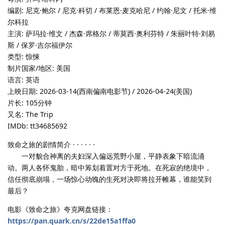
编剧: 尼克·鲍尔 / 尼克·科切 / 布莱恩·麦克哈尼 / 约翰·尼文 / 托米·维
尔科拉
主演: 萨玛拉·维文 / 杰森·席格尔 / 蒂莫西·奥利芬特 / 朱丽叶特·刘易
斯 / 保罗·吉尔福伊尔
类型: 惊悚
制片国家/地区: 美国
语言: 英语
上映日期: 2026-03-14(西南偏南电影节) / 2026-04-24(美国)
片长: 105分钟
又名: The Trip
IMDb: tt34685692
致命之旅的剧情简介 · · · · · ·
一对貌合神离的夫妇深入偏远荒野小屋，平静表象下暗流涌
动。两人各怀鬼胎，暗中筹划着置对方于死地。在死寂的绝境中，
信任彻底崩塌，一场惊心动魄的生死对决即将拉开帷幕，谁能笑到
最后？
电影《致命之旅》夸克网盘链接：
https://pan.quark.cn/s/22de15a1ffa0