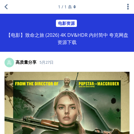
1
/
1
条
电影资源
【电影】致命之旅 (2026) 4K DV&HDR 内封简中 夸克网盘
资源下载
高质量分享
高
5月27日