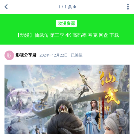
1
/
1
条
动漫资源
【动漫】仙武传 第三季 4K 高码率 夸克 网盘 下载
影视分享君
影
2024年12月22日
已编辑