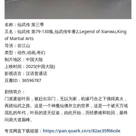
名称：仙武传 第三季
又名：仙武传 第79-130集,仙武传年番2,Legend of Xianwu,King
of Martial Arts
导演：谷江山
类型：动作,动画,奇幻
制片地区：中国大陆
上映时间：2025(中国大陆)
影视语言：汉语普通话
豆瓣ID：36596787
剧情简介：
门派废徒叶辰，被赶出宗门，无以为家，机缘巧合之下偶得真火，
再踏仙武之路。这是一个神魔仙佛并立的世界，这是一个诸天万域
混乱的年代，叶辰的逆天征途，由此开始，历经磨难和轮回，最终
问鼎大道巅峰。
夸克网盘下载链接：
https://pan.quark.cn/s/82ac35f06cde